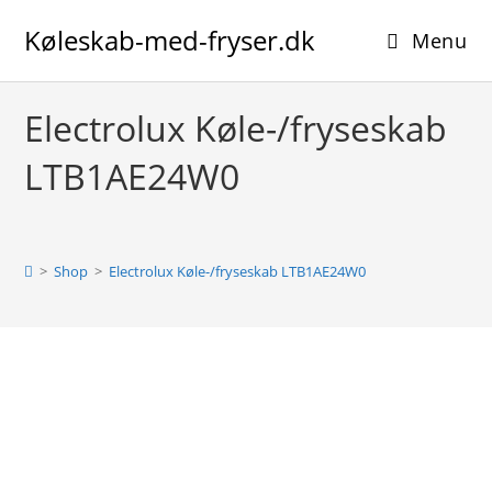
Skip
Køleskab-med-fryser.dk
to
Menu
content
Electrolux Køle-/fryseskab
LTB1AE24W0
>
Shop
>
Electrolux Køle-/fryseskab LTB1AE24W0