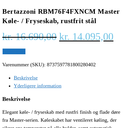
Bertazzoni RBM76F4FXNCM Master
Køle- / Fryseskab, rustfrit stål
Den
De
kr.
16.690,00
kr.
14.095,00
oprindelige
akt
Gå til shop
pris
pri
var:
er:
Varenummer (SKU):
8737597781800280402
kr. 16.690,00.
kr.
Beskrivelse
Yderligere information
Beskrivelse
Elegant køle- / fryseskab med rustfri finish og flade døre
fra Master-serien. Køleskabet har ventileret køling, der