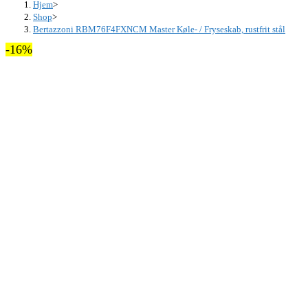
Hjem
>
Shop
>
Bertazzoni RBM76F4FXNCM Master Køle- / Fryseskab, rustfrit stål
-16%