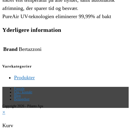
sikrer ens temperatur på alle hylder, samt automatisk
afrimning, der sparer tid og besvær.
PureAir UV-teknologien eliminerer 99,99% af bakt
Yderligere information
Brand
Bertazzoni
Varekategorier
Produkter
Forside
Om / kontakt
Blog
Betingelser
Copyright 2026 - Pilanto Aps
×
Kurv