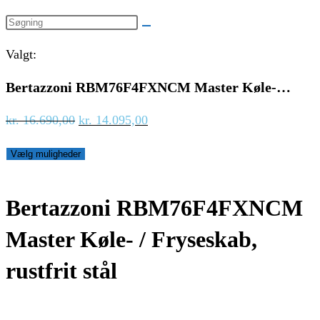
website
Search
search
this
Valgt:
website
Bertazzoni RBM76F4FXNCM Master Køle-…
Den
Den
kr.
16.690,00
kr.
14.095,00
oprindelige
aktuelle
Vælg muligheder
pris
pris
var:
er:
kr. 16.690,00.
kr. 14.095,00.
Bertazzoni RBM76F4FXNCM
Master Køle- / Fryseskab,
rustfrit stål