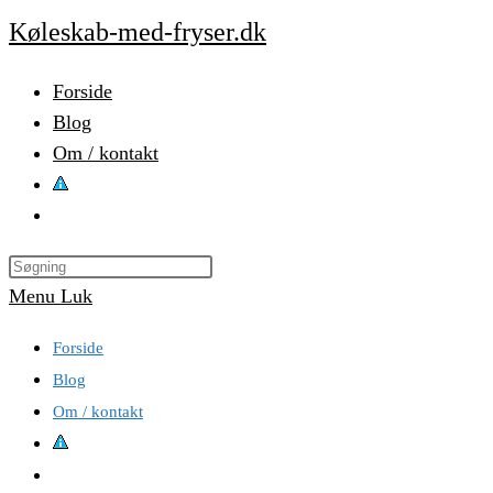
Skip
Køleskab-med-fryser.dk
to
content
Forside
Blog
Om / kontakt
Toggle
website
Press
search
Escape
Menu
Luk
to
Forside
close
Blog
the
Om / kontakt
search
panel.
Toggle