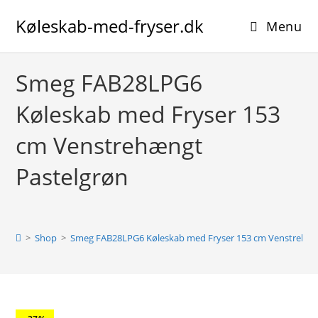
Skip
Køleskab-med-fryser.dk
to
Menu
content
Smeg FAB28LPG6
Køleskab med Fryser 153
cm Venstrehængt
Pastelgrøn
>
Shop
>
Smeg FAB28LPG6 Køleskab med Fryser 153 cm Venstrehæn