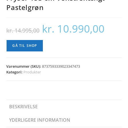
Pastelgrøn
kr.
10.990,00
Den
Den
kr.
14.995,00
oprindelige
aktuelle
pris
pris
var:
er:
kr. 14.995,00.
kr. 10.990,00
GÅ TIL SHOP
Varenummer (SKU):
8737593339023347473
Kategori:
Produkter
BESKRIVELSE
YDERLIGERE INFORMATION