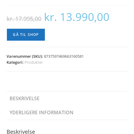
kr.
13.990,00
Den
Den
kr.
17.995,00
oprindelige
aktuelle
pris
pris
var:
er:
kr. 17.995,00.
kr. 13.990,00
GÅ TIL SHOP
Varenummer (SKU):
8737597469663160581
Kategori:
Produkter
BESKRIVELSE
YDERLIGERE INFORMATION
Beskrivelse