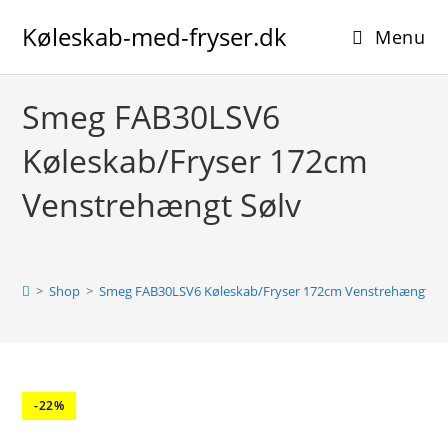
Skip
Køleskab-med-fryser.dk
to
Menu
content
Smeg FAB30LSV6
Køleskab/Fryser 172cm
Venstrehængt Sølv
>
Shop
>
Smeg FAB30LSV6 Køleskab/Fryser 172cm Venstrehængt Sø
-22%