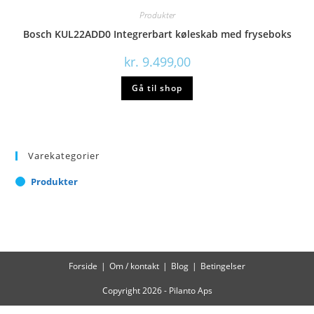
Produkter
Bosch KUL22ADD0 Integrerbart køleskab med fryseboks
kr.
9.499,00
Gå til shop
Varekategorier
Produkter
Forside
Om / kontakt
Blog
Betingelser
Copyright 2026 - Pilanto Aps