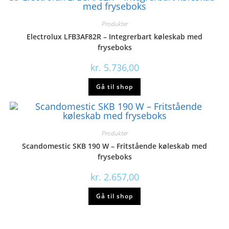
Produkter
Electrolux LFB3AF82R – Integrerbart køleskab med
fryseboks
kr.
5.736,00
Gå til shop
Produkter
Scandomestic SKB 190 W – Fritstående køleskab med
fryseboks
kr.
2.657,00
Gå til shop