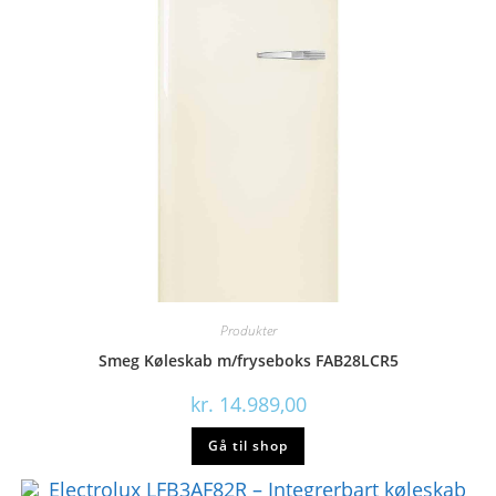
Produkter
Smeg Køleskab m/fryseboks FAB28LCR5
kr.
14.989,00
Gå til shop