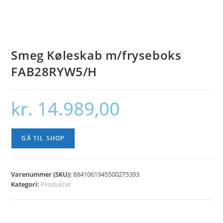
Smeg Køleskab m/fryseboks
FAB28RYW5/H
kr.
14.989,00
GÅ TIL SHOP
Varenummer (SKU):
8841061945500275393
Kategori:
Produkter