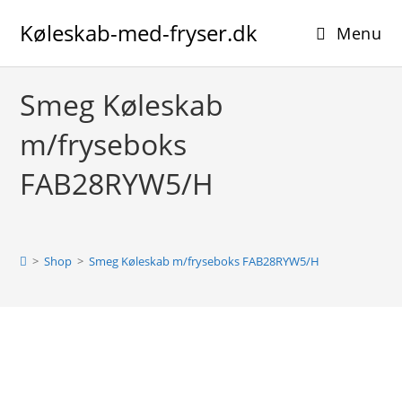
Skip
Køleskab-med-fryser.dk
to
Menu
content
Smeg Køleskab
m/fryseboks
FAB28RYW5/H
>
Shop
>
Smeg Køleskab m/fryseboks FAB28RYW5/H